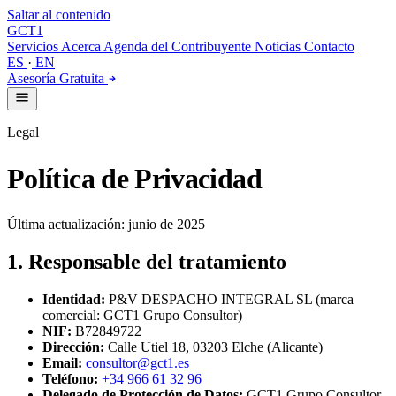
Saltar al contenido
GCT
1
Servicios
Acerca
Agenda del Contribuyente
Noticias
Contacto
ES
·
EN
Asesoría Gratuita
Legal
Política de Privacidad
Última actualización: junio de 2025
1. Responsable del tratamiento
Identidad:
P&V DESPACHO INTEGRAL SL (marca
comercial: GCT1 Grupo Consultor)
NIF:
B72849722
Dirección:
Calle Utiel 18, 03203 Elche (Alicante)
Email:
consultor@gct1.es
Teléfono:
+34 966 61 32 96
Delegado de Protección de Datos:
GCT1 Grupo Consultor