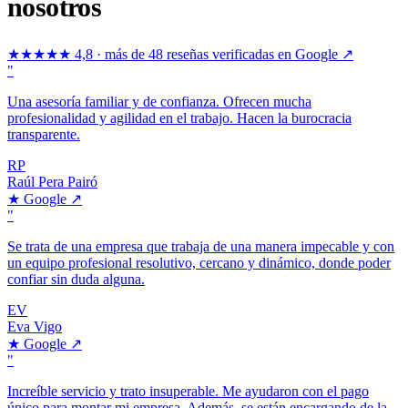
nosotros
★★★★★
4,8 · más de 48 reseñas verificadas en Google ↗
"
Una asesoría familiar y de confianza. Ofrecen mucha
profesionalidad y agilidad en el trabajo. Hacen la burocracia
transparente.
RP
Raúl Pera Pairó
★
Google
↗
"
Se trata de una empresa que trabaja de una manera impecable y con
un equipo profesional resolutivo, cercano y dinámico, donde poder
confiar sin duda alguna.
EV
Eva Vigo
★
Google
↗
"
Increíble servicio y trato insuperable. Me ayudaron con el pago
único para montar mi empresa. Además, se están encargando de la