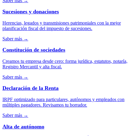
Saber más
→
Sucesiones y donaciones
Herencias, legados y transmisiones patrimoniales con la mejor
planificación fiscal del impuesto de sucesiones.
Saber más
→
Constitución de sociedades
Creamos tu empresa desde cero: forma jurídica, estatutos, notaría,
Registro Mercantil y alta fiscal.
Saber más
→
Declaración de la Renta
IRPF optimizado para particulares, autónomos y empleados con
múltiples pagadores. Revisamos tu borrador.
Saber más
→
Alta de autónomo