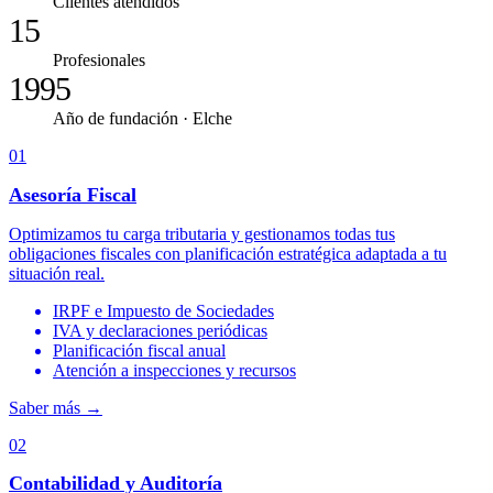
Clientes atendidos
15
Profesionales
1995
Año de fundación · Elche
01
Asesoría Fiscal
Optimizamos tu carga tributaria y gestionamos todas tus
obligaciones fiscales con planificación estratégica adaptada a tu
situación real.
IRPF e Impuesto de Sociedades
IVA y declaraciones periódicas
Planificación fiscal anual
Atención a inspecciones y recursos
Saber más
→
02
Contabilidad y Auditoría