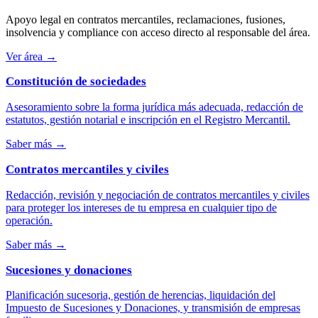
Apoyo legal en contratos mercantiles, reclamaciones, fusiones,
insolvencia y compliance con acceso directo al responsable del área.
Ver área
→
Constitución de sociedades
Asesoramiento sobre la forma jurídica más adecuada, redacción de
estatutos, gestión notarial e inscripción en el Registro Mercantil.
Saber más
→
Contratos mercantiles y civiles
Redacción, revisión y negociación de contratos mercantiles y civiles
para proteger los intereses de tu empresa en cualquier tipo de
operación.
Saber más
→
Sucesiones y donaciones
Planificación sucesoria, gestión de herencias, liquidación del
Impuesto de Sucesiones y Donaciones, y transmisión de empresas