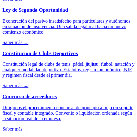
Ley de Segunda Oportunidad
Exoneración del pasivo insatisfecho para particulares y autónomos
en situación de insolvencia. Una salida legal real hacia un nuevo
comienzo económico.
Saber más
→
Constitución de Clubs Deportivos
Constitución legal de clubs de tenis, pádel, jiujitsu, fútbol, natación y
cualquier modalidad deportiva. Estatutos, registro autonómico, NIF
y régimen fiscal desde el primer día.
Saber más
→
Concurso de acreedores
Dirigimos el procedimiento concursal de principio a fin, con soporte
fiscal y contable integrado. Convenio o liquidación ordenada según
la situación real de la empresa.
Saber más
→