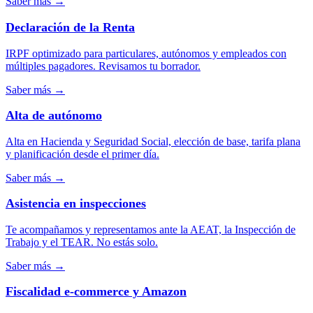
Saber más
→
Declaración de la Renta
IRPF optimizado para particulares, autónomos y empleados con
múltiples pagadores. Revisamos tu borrador.
Saber más
→
Alta de autónomo
Alta en Hacienda y Seguridad Social, elección de base, tarifa plana
y planificación desde el primer día.
Saber más
→
Asistencia en inspecciones
Te acompañamos y representamos ante la AEAT, la Inspección de
Trabajo y el TEAR. No estás solo.
Saber más
→
Fiscalidad e-commerce y Amazon