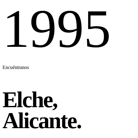
1995
Encuéntranos
Elche,
Alicante.