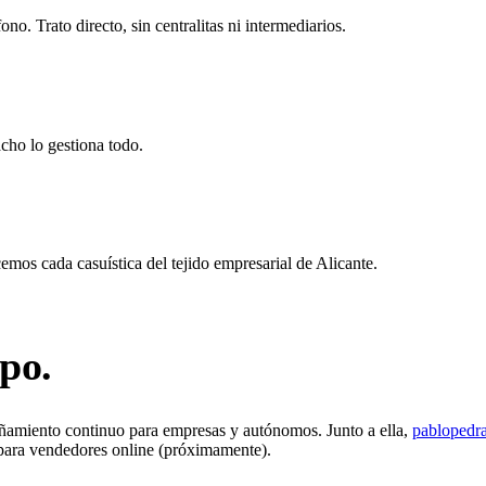
o. Trato directo, sin centralitas ni intermediarios.
acho lo gestiona todo.
s cada casuística del tejido empresarial de Alicante.
po.
ñamiento continuo para empresas y autónomos. Junto a ella,
pablopedr
a para vendedores online
(próximamente)
.