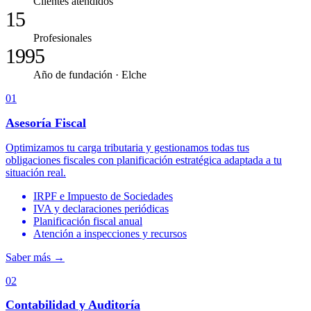
Clientes atendidos
15
Profesionales
1995
Año de fundación · Elche
01
Asesoría Fiscal
Optimizamos tu carga tributaria y gestionamos todas tus
obligaciones fiscales con planificación estratégica adaptada a tu
situación real.
IRPF e Impuesto de Sociedades
IVA y declaraciones periódicas
Planificación fiscal anual
Atención a inspecciones y recursos
Saber más
→
02
Contabilidad y Auditoría