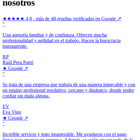
nosotros
★★★★★
4,8 · más de 48 reseñas verificadas en Google ↗
"
Una asesoría familiar y de confianza. Ofrecen mucha
profesionalidad y agilidad en el trabajo. Hacen la burocracia
transparente.
RP
Raúl Pera Pairó
★
Google
↗
"
Se trata de una empresa que trabaja de una manera impecable y con
un equipo profesional resolutivo, cercano y dinámico, donde poder
confiar sin duda alguna.
EV
Eva Vigo
★
Google
↗
"
Increíble servicio y trato insuperable. Me ayudaron con el pago
único para montar mi empresa. Además, se están encargando de la