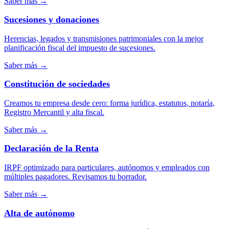
Saber más
→
Sucesiones y donaciones
Herencias, legados y transmisiones patrimoniales con la mejor
planificación fiscal del impuesto de sucesiones.
Saber más
→
Constitución de sociedades
Creamos tu empresa desde cero: forma jurídica, estatutos, notaría,
Registro Mercantil y alta fiscal.
Saber más
→
Declaración de la Renta
IRPF optimizado para particulares, autónomos y empleados con
múltiples pagadores. Revisamos tu borrador.
Saber más
→
Alta de autónomo