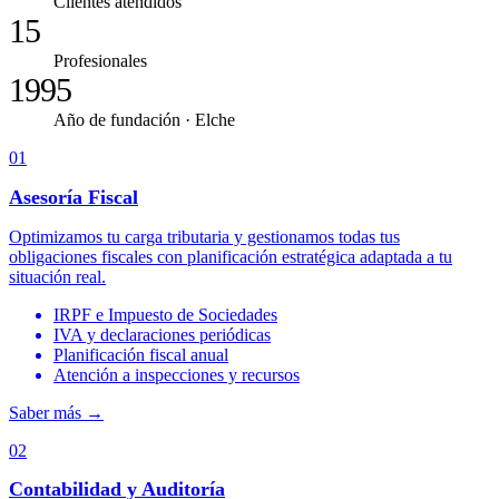
Clientes atendidos
15
Profesionales
1995
Año de fundación · Elche
01
Asesoría Fiscal
Optimizamos tu carga tributaria y gestionamos todas tus
obligaciones fiscales con planificación estratégica adaptada a tu
situación real.
IRPF e Impuesto de Sociedades
IVA y declaraciones periódicas
Planificación fiscal anual
Atención a inspecciones y recursos
Saber más
→
02
Contabilidad y Auditoría