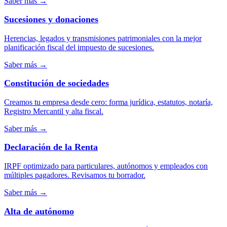
Saber más
→
Sucesiones y donaciones
Herencias, legados y transmisiones patrimoniales con la mejor
planificación fiscal del impuesto de sucesiones.
Saber más
→
Constitución de sociedades
Creamos tu empresa desde cero: forma jurídica, estatutos, notaría,
Registro Mercantil y alta fiscal.
Saber más
→
Declaración de la Renta
IRPF optimizado para particulares, autónomos y empleados con
múltiples pagadores. Revisamos tu borrador.
Saber más
→
Alta de autónomo