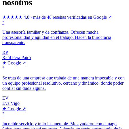
nosotros
★★★★★
4,8 · más de 48 reseñas verificadas en Google ↗
"
Una asesoría familiar y de confianza. Ofrecen mucha
profesionalidad y agilidad en el trabajo. Hacen la burocracia
transparente.
RP
Raúl Pera Pairó
★
Google
↗
"
Se trata de una empresa que trabaja de una manera impecable y con
un equipo profesional resolutivo, cercano y dinámico, donde poder
confiar sin duda alguna.
EV
Eva Vigo
★
Google
↗
"
Increíble servicio y trato insuperable. Me ayudaron con el pago
único para montar mi empresa. Además, se están encargando de la