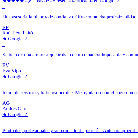
★★★★★
4,8 · más de 48 reseñas verificadas en Google ↗
"
Una asesoría familiar y de confianza. Ofrecen mucha profesionalidad y
RP
Raúl Pera Pairó
★
Google
↗
"
Se trata de una empresa que trabaja de una manera impecable y con un
EV
Eva Vigo
★
Google
↗
"
Increíble servicio y trato insuperable. Me ayudaron con el pago únic
AG
Andrés García
★
Google
↗
"
Puntuales, profesionales y siempre a tu disposición. Ante cualquier 