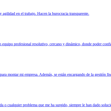
 agilidad en el trabajo. Hacen la burocracia transparente.
 equipo profesional resolutivo, cercano y dinámico, donde poder confi
o para montar mi empresa. Además, se están encargando de la gestión f
duda o cualquier problema que me ha surgido, siempre le han dado soluci