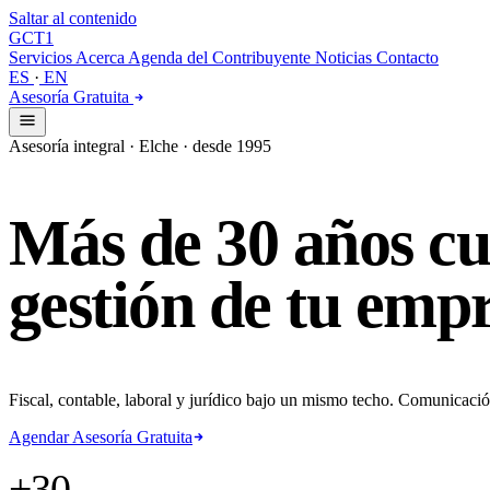
Saltar al contenido
GCT
1
Servicios
Acerca
Agenda del Contribuyente
Noticias
Contacto
ES
·
EN
Asesoría Gratuita
Asesoría integral · Elche · desde 1995
Más
de
30
años
cu
gestión
de
tu
empr
Fiscal, contable, laboral y jurídico bajo un mismo techo. Comunicació
Agendar Asesoría Gratuita
+30