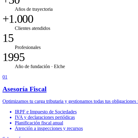
Años de trayectoria
+1.000
Clientes atendidos
15
Profesionales
1995
Año de fundación · Elche
01
Asesoría Fiscal
Optimizamos tu carga tributaria y gestionamos todas tus obligaciones fi
IRPF e Impuesto de Sociedades
IVA y declaraciones periódicas
Planificación fiscal anual
Atención a inspecciones y recursos