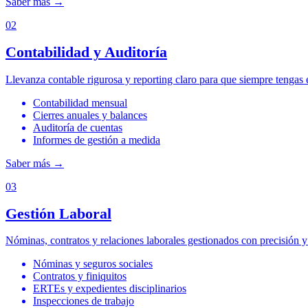
Saber más
→
02
Contabilidad y Auditoría
Llevanza contable rigurosa y reporting claro para que siempre tengas e
Contabilidad mensual
Cierres anuales y balances
Auditoría de cuentas
Informes de gestión a medida
Saber más
→
03
Gestión Laboral
Nóminas, contratos y relaciones laborales gestionados con precisión y 
Nóminas y seguros sociales
Contratos y finiquitos
ERTEs y expedientes disciplinarios
Inspecciones de trabajo