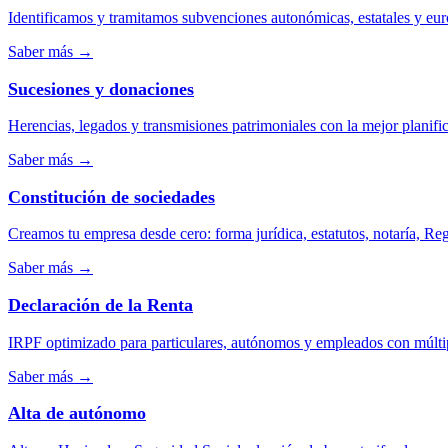
Identificamos y tramitamos subvenciones autonómicas, estatales y eu
Saber más
→
Sucesiones y donaciones
Herencias, legados y transmisiones patrimoniales con la mejor planific
Saber más
→
Constitución de sociedades
Creamos tu empresa desde cero: forma jurídica, estatutos, notaría, Regi
Saber más
→
Declaración de la Renta
IRPF optimizado para particulares, autónomos y empleados con múlti
Saber más
→
Alta de autónomo