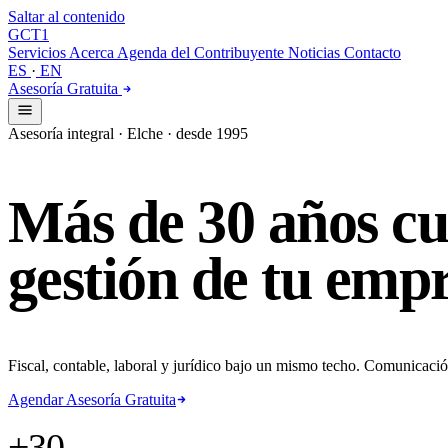
Saltar al contenido
GCT
1
Servicios
Acerca
Agenda del Contribuyente
Noticias
Contacto
ES
·
EN
Asesoría Gratuita
Asesoría integral · Elche · desde 1995
Más
de
30
años
cu
gestión
de
tu
empr
Fiscal, contable, laboral y jurídico bajo un mismo techo. Comunicació
Agendar Asesoría Gratuita
+30