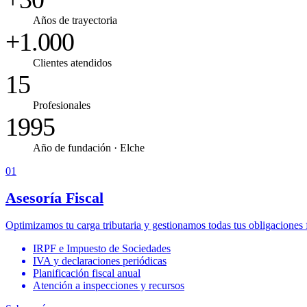
Años de trayectoria
+1.000
Clientes atendidos
15
Profesionales
1995
Año de fundación · Elche
01
Asesoría Fiscal
Optimizamos tu carga tributaria y gestionamos todas tus obligaciones fi
IRPF e Impuesto de Sociedades
IVA y declaraciones periódicas
Planificación fiscal anual
Atención a inspecciones y recursos