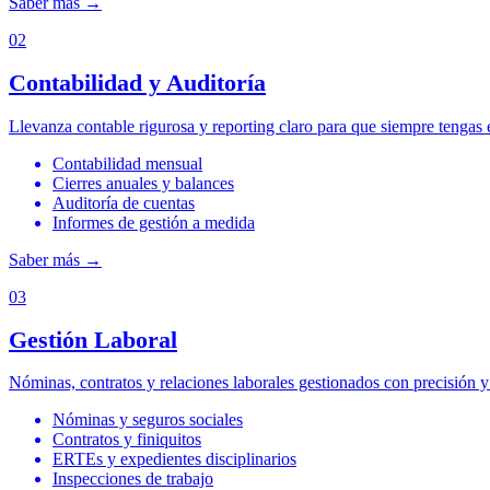
Saber más
→
02
Contabilidad y Auditoría
Llevanza contable rigurosa y reporting claro para que siempre tengas e
Contabilidad mensual
Cierres anuales y balances
Auditoría de cuentas
Informes de gestión a medida
Saber más
→
03
Gestión Laboral
Nóminas, contratos y relaciones laborales gestionados con precisión y 
Nóminas y seguros sociales
Contratos y finiquitos
ERTEs y expedientes disciplinarios
Inspecciones de trabajo