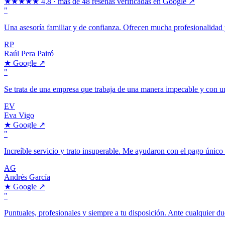
★★★★★
4,8 · más de 48 reseñas verificadas en Google ↗
"
Una asesoría familiar y de confianza. Ofrecen mucha profesionalidad y
RP
Raúl Pera Pairó
★
Google
↗
"
Se trata de una empresa que trabaja de una manera impecable y con un
EV
Eva Vigo
★
Google
↗
"
Increíble servicio y trato insuperable. Me ayudaron con el pago únic
AG
Andrés García
★
Google
↗
"
Puntuales, profesionales y siempre a tu disposición. Ante cualquier 