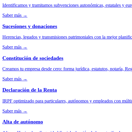
Identificamos y tramitamos subvenciones autonómicas, estatales y eu
Saber más
→
Sucesiones y donaciones
Herencias, legados y transmisiones patrimoniales con la mejor planific
Saber más
→
Constitución de sociedades
Creamos tu empresa desde cero: forma jurídica, estatutos, notaría, Regi
Saber más
→
Declaración de la Renta
IRPF optimizado para particulares, autónomos y empleados con múlti
Saber más
→
Alta de autónomo