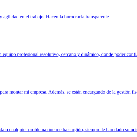
 agilidad en el trabajo. Hacen la burocracia transparente.
 equipo profesional resolutivo, cercano y dinámico, donde poder confi
o para montar mi empresa. Además, se están encargando de la gestión f
duda o cualquier problema que me ha surgido, siempre le han dado soluci