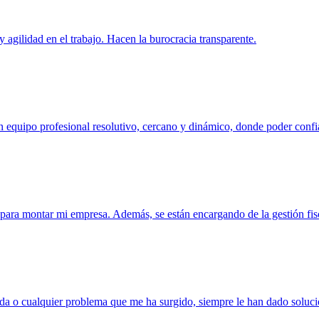
 agilidad en el trabajo. Hacen la burocracia transparente.
 equipo profesional resolutivo, cercano y dinámico, donde poder confi
o para montar mi empresa. Además, se están encargando de la gestión f
duda o cualquier problema que me ha surgido, siempre le han dado soluci