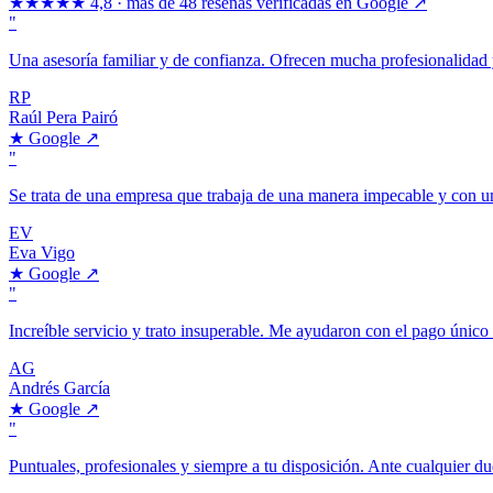
★★★★★
4,8 · más de 48 reseñas verificadas en Google ↗
"
Una asesoría familiar y de confianza. Ofrecen mucha profesionalidad y
RP
Raúl Pera Pairó
★
Google
↗
"
Se trata de una empresa que trabaja de una manera impecable y con un
EV
Eva Vigo
★
Google
↗
"
Increíble servicio y trato insuperable. Me ayudaron con el pago únic
AG
Andrés García
★
Google
↗
"
Puntuales, profesionales y siempre a tu disposición. Ante cualquier 