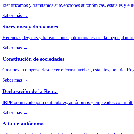
Identificamos y tramitamos subvenciones autonómicas, estatales y eu
Saber más
→
Sucesiones y donaciones
Herencias, legados y transmisiones patrimoniales con la mejor planific
Saber más
→
Constitución de sociedades
Creamos tu empresa desde cero: forma jurídica, estatutos, notaría, Regi
Saber más
→
Declaración de la Renta
IRPF optimizado para particulares, autónomos y empleados con múlti
Saber más
→
Alta de autónomo