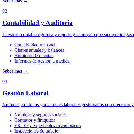
Saber más
→
02
Contabilidad y Auditoría
Llevanza contable rigurosa y reporting claro para que siempre tengas e
Contabilidad mensual
Cierres anuales y balances
Auditoría de cuentas
Informes de gestión a medida
Saber más
→
03
Gestión Laboral
Nóminas, contratos y relaciones laborales gestionados con precisión y 
Nóminas y seguros sociales
Contratos y finiquitos
ERTEs y expedientes disciplinarios
Inspecciones de trabajo