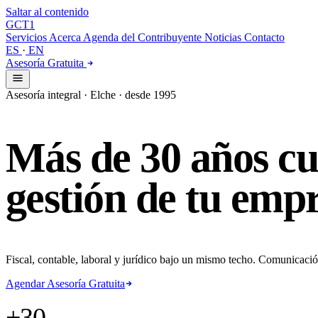
Saltar al contenido
GCT
1
Servicios
Acerca
Agenda del Contribuyente
Noticias
Contacto
ES
·
EN
Asesoría Gratuita
Asesoría integral · Elche · desde 1995
Más
de
30
años
cu
gestión
de
tu
empr
Fiscal, contable, laboral y jurídico bajo un mismo techo. Comunicació
Agendar Asesoría Gratuita
+30