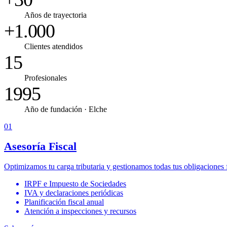
Años de trayectoria
+1.000
Clientes atendidos
15
Profesionales
1995
Año de fundación · Elche
01
Asesoría Fiscal
Optimizamos tu carga tributaria y gestionamos todas tus obligaciones fi
IRPF e Impuesto de Sociedades
IVA y declaraciones periódicas
Planificación fiscal anual
Atención a inspecciones y recursos